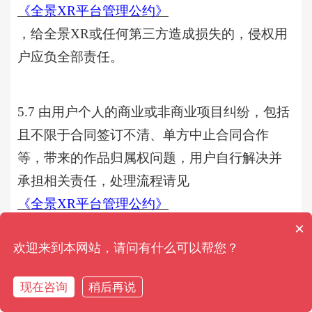
《全景
XR平台管理公约》
，给
全景
XR或任何第三方造成损失的，侵权用
户应负全部责任。
5.7 由用户个人的商业或非商业项目纠纷，包括
且不限于合同签订不清、单方中止合同合作
等，带来的作品归属权问题，用户自行解决并
承担相关责任，处理流程请见
《全景
XR平台管理公约》
。
×
欢迎来到本网站，请问有什么可以帮您？
5.8 全景XR注册用户在本站 “文章”栏目，所分
现在咨询
稍后再说
线上咨询
电话咨询
享并提供下载的内容资源（包括素材、软件、