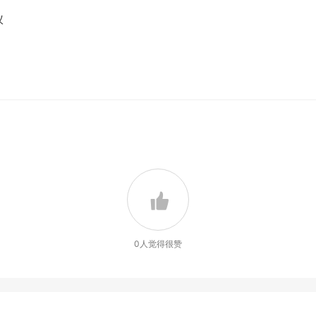
议
0
人觉得很赞